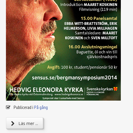
Publicerad i
På gång
Läs mer ...