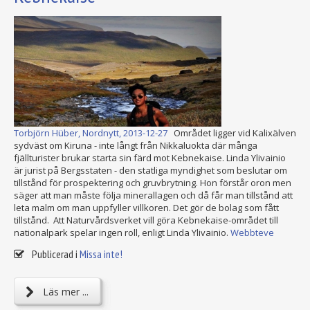
Torbjörn Hüber, Nordnytt, 2013-12-27
Området ligger vid Kalixälven
sydväst om Kiruna - inte långt från Nikkaluokta där många
fjällturister brukar starta sin färd mot Kebnekaise. Linda Ylivainio
är jurist på Bergsstaten - den statliga myndighet som beslutar om
tillstånd för prospektering och gruvbrytning. Hon förstår oron men
säger att man måste följa minerallagen och då får man tillstånd att
leta malm om man uppfyller villkoren. Det gör de bolag som fått
tillstånd. Att Naturvårdsverket vill göra Kebnekaise-området till
nationalpark spelar ingen roll, enligt Linda Ylivainio.
Webbteve
Publicerad i
Missa inte!
Läs mer ...