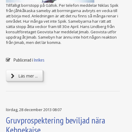
Tillfälligt borrstopp på Gàllok. Per telefon meddelar Niklas Spiik
från Jåhkåkaska sameby att borrningarna avbryts en vecka till
att börja med. Anledningen är att det nu finns så många renar i
området. Hur många vet inte Spiik. Samebyarna har rätt att
sätta stopp åtta veckor fram till 30:e April. Hans Lindberg från
konsultföretaget Geovista har meddelat Jimab. Geovista utför
uppdrag åt Jimab. Samebyn har ännu inte hört någon reaktion
från Jimab, men det lär komma.
Publicerad i
Inrikes
Läs mer ...
lördag, 28 december 2013 08:07
Gruvprospektering beviljad nära
Kebnekaise