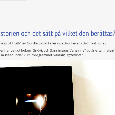
torien och det sätt på vilket den berättas
 of Truth” av Gunilla Sköld Feiler och Dror Feiler - Ordfront Förlag
er har gett ut boken ”Snövit och Sanningens Vansinne” tio år efter invigni
a museet under kulturprogrammet
"Making Differences"
.