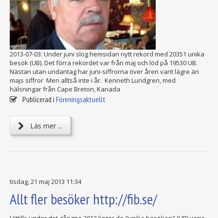
2013-07-03: Under juni slog hemsidan nytt rekord med 20351 unika
besök (UB). Det förra rekordet var från maj och löd på 19530 UB.
Nästan utan undantag har juni-siffrorna över åren varit lägre än
majs siffror Men alltså inte i år. Kenneth Lundgren, med
hälsningar från Cape Breton, Kanada
Publicerad i
Föreningsaktuellt
Läs mer ...
tisdag, 21 maj 2013 11:34
Allt fler besöker http://fib.se/
Hittills under det gångna 2013 ligger de "unika besöken" (UB) varje