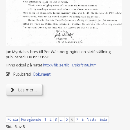
Jan Myrdals:s brev till Per Wästberg ingick i en skriftställning
publicerad i FIB nr 1/1998.
Finns också på nätet
http://fib.se/fib_1/skrft198.html
Publicerad i
Dokument
Läs mer ...
Första
Föregående
1
2
3
...
5
6
7
8
Nästa
Sista
Sida 6 av 8