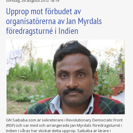
söndag, 26 augusti 2012 18:19
Upprop mot förbudet av
organisatörerna av Jan Myrdals
föredragsturné i Indien
GN Saibaba som är sekreterare i Revolutionary Democratic Front
(RDF) och var med och arrangerade Jan Myrdals föredragsturné i
Indien i våras har skickat detta upprop. Saibaba är lärare i