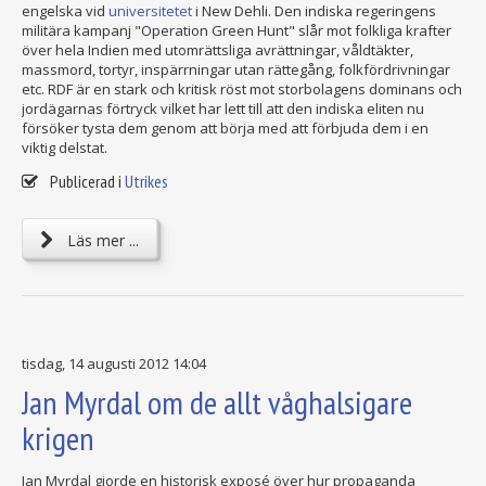
engelska vid
universitetet
i New Dehli. Den indiska regeringens
militära kampanj "Operation Green Hunt" slår mot folkliga krafter
över hela Indien med utomrättsliga avrättningar, våldtäkter,
massmord, tortyr, inspärrningar utan rättegång, folkfördrivningar
etc. RDF är en stark och kritisk röst mot storbolagens dominans och
jordägarnas förtryck vilket har lett till att den indiska eliten nu
försöker tysta dem genom att börja med att förbjuda dem i en
viktig delstat.
Publicerad i
Utrikes
Läs mer ...
tisdag, 14 augusti 2012 14:04
Jan Myrdal om de allt våghalsigare
krigen
Jan Myrdal gjorde en historisk exposé över hur propaganda